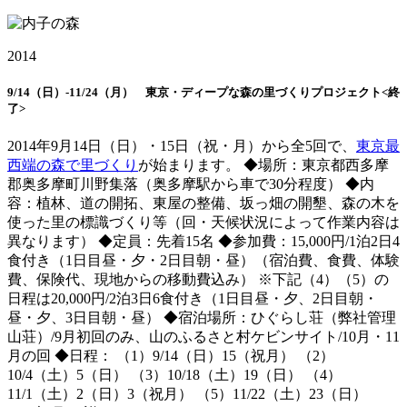
2014
9/14（日）-11/24（月） 東京・ディープな森の里づくりプロジェクト<終
了>
2014年9月14日（日）・15日（祝・月）から全5回で、
東京最
西端の森で里づくり
が始まります。 ◆場所：東京都西多摩
郡奥多摩町川野集落（奥多摩駅から車で30分程度） ◆内
容：植林、道の開拓、東屋の整備、坂っ畑の開墾、森の木を
使った里の標識づくり等（回・天候状況によって作業内容は
異なります） ◆定員：先着15名 ◆参加費：15,000円/1泊2日4
食付き（1日目昼・夕・2日目朝・昼）（宿泊費、食費、体験
費、保険代、現地からの移動費込み） ※下記（4）（5）の
日程は20,000円/2泊3日6食付き（1日目昼・夕、2日目朝・
昼・夕、3日目朝・昼） ◆宿泊場所：ひぐらし荘（弊社管理
山荘）/9月初回のみ、山のふるさと村ケビンサイト/10月・11
月の回 ◆日程： （1）9/14（日）15（祝月） （2）
10/4（土）5（日） （3）10/18（土）19（日） （4）
11/1（土）2（日）3（祝月） （5）11/22（土）23（日）