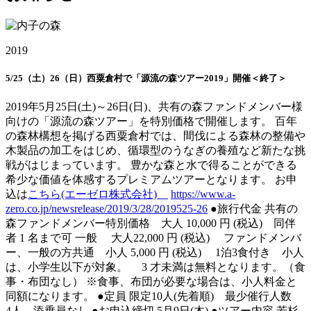
2019
5/25（土）26（日）西粟倉村で「源流の森ツアー2019」開催＜終了＞
2019年5月25日(土)～26日(日)、共有の森ファンドメンバー様
向けの「源流の森ツアー」を特別価格で開催します。 百年
の森林構想を掲げる西粟倉村では、間伐による森林の整備や
木製品の加工をはじめ、循環型のうなぎの養殖など新たな挑
戦がはじまっています。 豊かな森と水で得ることができる
希少な価値を体感するプレミアムツアーとなります。 お申
込は
こちら(エーゼロ株式会社)
https://www.a-
zero.co.jp/newsrelease/2019/3/28/2019525-26
●旅行代金 共有の
森ファンドメンバー特別価格 大人 10,000 円 (税込) 同伴
者 1 名まで可 一般 大人22,000 円 (税込) ファンドメンバ
ー、一般の方共通 小人 5,000 円 (税込) 1泊3食付き 小人
は、小学生以下が対象。 3 才未満は無料となります。（食
事・布団なし） ※食事、布団が必要な場合は、小人料金と
同額になります。 ●定員 限定10人(先着順) 最少催行人数
4人 添乗員なし ●お申込締切 5月9日(木) ●ツアー内容 若杉