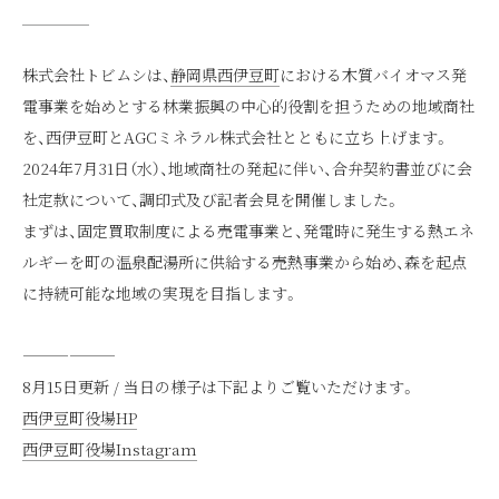
株式会社トビムシは、
静岡県西伊豆町
における木質バイオマス発
電事業を始めとする林業振興の中心的役割を担うための地域商社
を、西伊豆町とAGCミネラル株式会社とともに立ち上げます。
2024年7月31日（水）、地域商社の発起に伴い、合弁契約書並びに会
社定款について、調印式及び記者会見を開催しました。
まずは、固定買取制度による売電事業と、発電時に発生する熱エネ
ルギーを町の温泉配湯所に供給する売熱事業から始め、森を起点
に持続可能な地域の実現を目指します。
——————
8月15日更新 / 当日の様子は下記よりご覧いただけます。
西伊豆町役場HP
西伊豆町役場Instagram