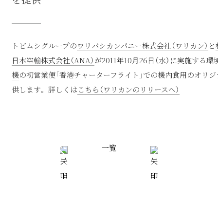
トビムシグループの
ワリバシカンパニー株式会社（ワリカン）
と
日本空輸株式会社（ANA）
が2011年10月26日（水）に実施する
機
の初営業便「香港チャーターフライト」での機内食用のオリ
供します。 詳しくは
こちら（ワリカンのリリースへ）
一覧