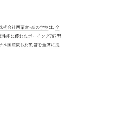
株式会社西粟倉・森の学校
は、
全
環境性能に優れた
ボーイング787型
ジナル国産間伐材割箸を全席に提