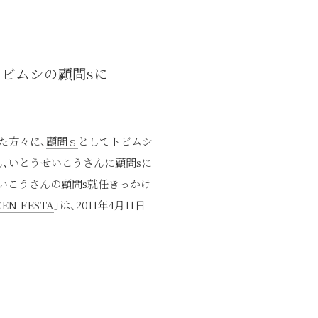
トビムシの顧問sに
た方々に、
顧問ｓ
としてトビムシ
ん、いとうせいこうさんに顧問sに
せいこうさんの顧問s就任きっかけ
N FESTA
」は、2011年4月11日